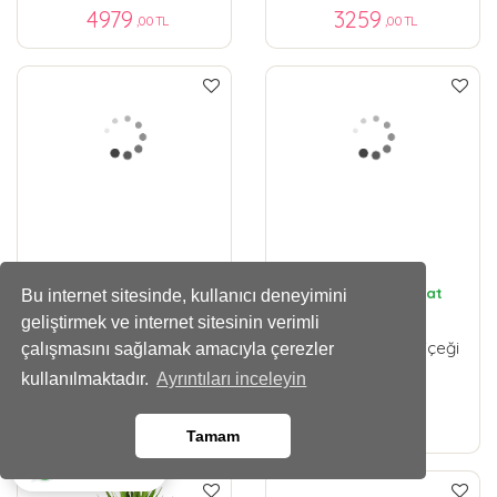
4979
3259
,00 TL
,00 TL
Aynı Gün Tam Saat
Aynı Gün Tam Saat
Bu internet sitesinde, kullanıcı deneyimini
Teslimat
Teslimat
geliştirmek ve internet sitesinin verimli
Çiftli Beyaz Orkide
Antoryum Saksı Çiçeği
çalışmasını sağlamak amacıyla çerezler
kullanılmaktadır.
Ayrıntıları inceleyin
3459
3259
,00 TL
,00 TL
Tamam
Whatsapp