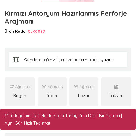
Kırmızı Antoryum Hazırlanmış Ferforje
Arajmanı
Ürün Kodu:
CLK0087
07 Ağustos
08 Ağustos
09 Ağustos
Bugün
Yarın
Pazar
Takvim
"Türkiye'nin İlk Çelenk Sitesi Türkiye'nin Dört Bir Yanına |
Aynı Gün Hızlı Teslimat.