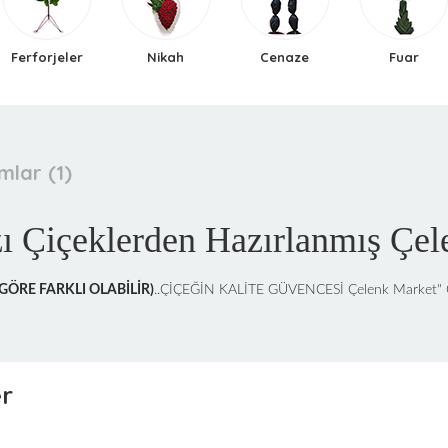
Ferforjeler
Nikah
Cenaze
Fuar
mlar (1)
ı Çiçeklerden Hazırlanmış Çel
ÖRE FARKLI OLABİLİR)
..ÇİÇEĞİN KALİTE GÜVENCESİ Çelenk Market
er