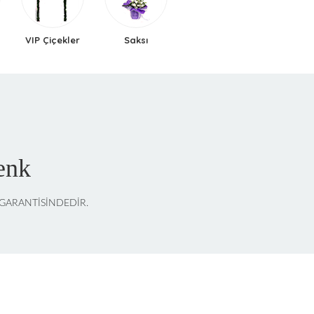
VIP Çiçekler
Saksı
enk
" GARANTİSİNDEDİR.