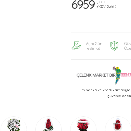
6959
,00 TL
(KDV Dahil)
Aynı Gün
Güv
Teslimat
Öd
Tüm banka ve kredi kartlarıyl
güvenle ödeme