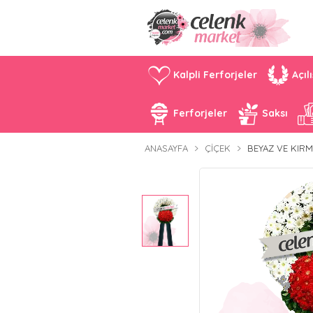
Kalpli Ferforjeler
Açıl
Ferforjeler
Saksı
ANASAYFA
ÇIÇEK
BEYAZ VE KIRM