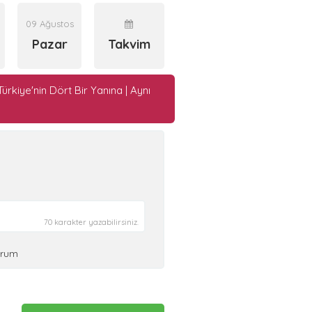
09 Ağustos
Pazar
Takvim
Türkiye'nin Dört Bir Yanına | Aynı
70 karakter yazabilirsiniz.
orum