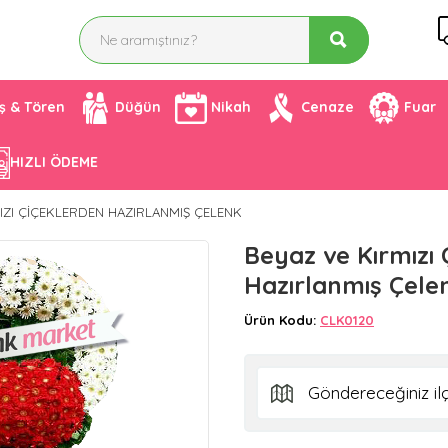
ış & Tören
Düğün
Nikah
Cenaze
Fuar
HIZLI ÖDEME
IZI ÇIÇEKLERDEN HAZIRLANMIŞ ÇELENK
Beyaz ve Kırmızı 
Hazırlanmış Çele
Ürün Kodu:
CLK0120