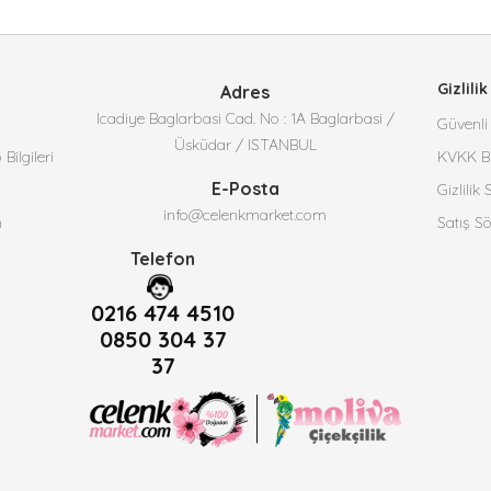
Gizlilik
Adres
Icadiye Baglarbasi Cad. No : 1A Baglarbasi /
Güvenli 
Üsküdar / ISTANBUL
ilgileri
KVKK Bi
E-Posta
Gizlilik
info@celenkmarket.com
n
Satış S
Telefon
0216 474 4510
0850 304 37
37