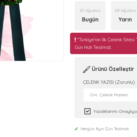
07 Ağustos
08 Ağustos
Bugün
Yarın
"Türkiye'nin İlk Çelenk Sitesi 
Gün Hızlı Teslimat.
Ürünü Özelleştir
ÇELENK YAZISI (Zorunlu)
Yazdıklarımı Onaylıy
Hergün Aynı Gün Teslimat