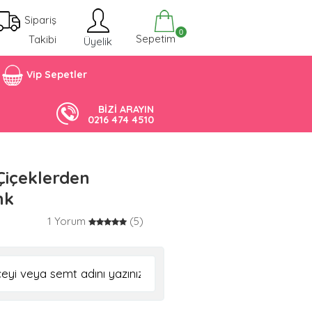
Sipariş
0
Sepetim
Takibi
Üyelik
Vip Sepetler
BİZİ ARAYIN
0216 474 4510
Çiçeklerden
nk
1 Yorum
(5)