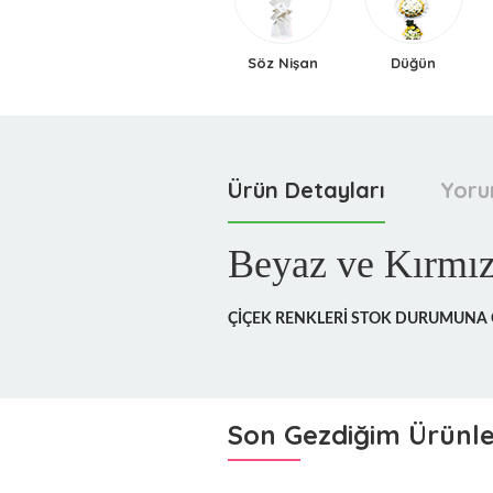
Açılış & Tören
Söz Nişan
Düğün
Ürün Detayları
Yoru
Beyaz ve Kırmız
ÇİÇEK RENKLERİ STOK DURUMUNA G
Son Gezdiğim Ürünl