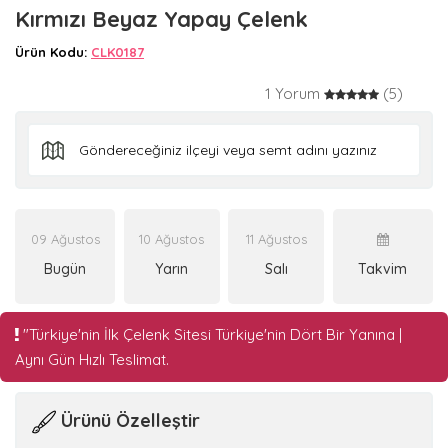
Kırmızı Beyaz Yapay Çelenk
Ürün Kodu:
CLK0187
1 Yorum
(5)
09 Ağustos
10 Ağustos
11 Ağustos
Bugün
Yarın
Salı
Takvim
"Türkiye'nin İlk Çelenk Sitesi Türkiye'nin Dört Bir Yanına |
Aynı Gün Hızlı Teslimat.
Ürünü Özelleştir