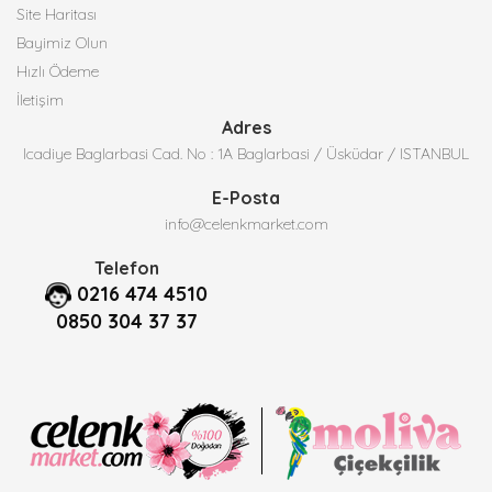
Site Haritası
Bayimiz Olun
Hızlı Ödeme
İletişim
Adres
Icadiye Baglarbasi Cad. No : 1A Baglarbasi / Üsküdar / ISTANBUL
E-Posta
info@celenkmarket.com
Telefon
0216 474 4510
0850 304 37 37