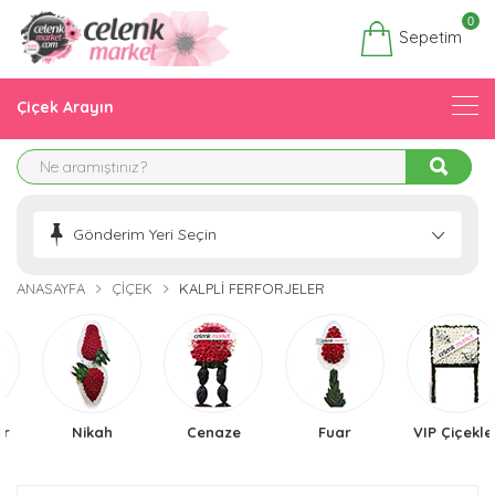
0
Sepetim
Çiçek Arayın
Gönderim Yeri Seçin
ANASAYFA
ÇIÇEK
KALPLI FERFORJELER
Nikah
Cenaze
Fuar
VIP Çiçekler